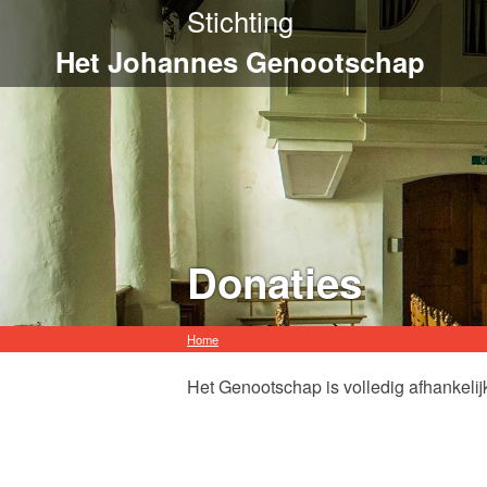
Stichting
Het Johannes Genootschap
Donaties
Home
Het Genootschap is volledig afhankelij